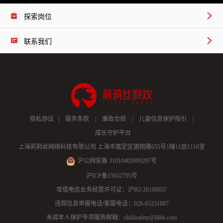
探索岗位
联系我们
隐私协议 |
服务条款 |
廉政合规 |
儿童信息保护指引 |
成长守护平台
上海莉莉丝网络科技有限公司 上海市嘉定区银翔路655号1幢11层1116室
沪公网安备 31010402009297号
沪ICP备15032795号
增值电信业务经营许可证：沪B2-20160037
违规信息举报电话/客服电话：028-65231887
未成年人保护专项服务邮箱：childsafety@lilith.com